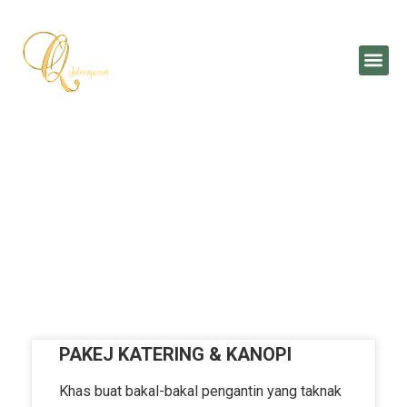
Skip
to
Me
content
April 28, 2021
PAKEJ KATERING & KANOPI
Khas buat bakal-bakal pengantin yang taknak