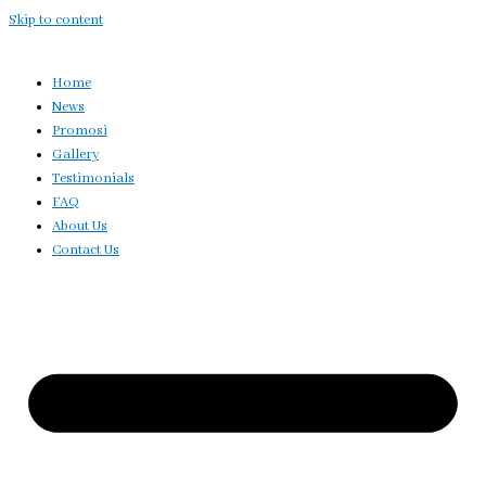
Skip to content
Home
News
Promosi
Gallery
Testimonials
FAQ
About Us
Contact Us