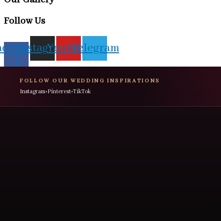
Follow Us
acebook-
Instagram
Youtube
Telegram
f
FOLLOW OUR WEDDING INSPIRATIONS
Instagram
•
Pinterest
•
TikTok