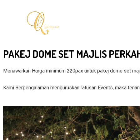
Skip
to
content
PAKEJ DOME SET MAJLIS PERKA
Menawarkan Harga minimum 220pax untuk pakej dome set majl
Kami Berpengalaman menguruskan ratusan Events, maka tenangl