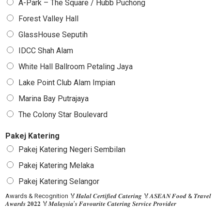
A-Park – The Square / Hubb Puchong
Forest Valley Hall
GlassHouse Seputih
IDCC Shah Alam
White Hall Ballroom Petaling Jaya
Lake Point Club Alam Impian
Marina Bay Putrajaya
The Colony Star Boulevard
Pakej Katering
Pakej Katering Negeri Sembilan
Pakej Katering Melaka
Pakej Katering Selangor
Awards & Recognition 🏅𝑯𝒂𝒍𝒂𝒍 𝑪𝒆𝒓𝒕𝒊𝒇𝒊𝒆𝒅 𝑪𝒂𝒕𝒆𝒓𝒊𝒏𝒈 🏅𝑨𝑺𝑬𝑨𝑵 𝑭𝒐𝒐𝒅 & 𝑻𝒓𝒂𝒗𝒆𝒍
𝑨𝒘𝒂𝒓𝒅𝒔 𝟐𝟎𝟐𝟐 🏅𝑴𝒂𝒍𝒂𝒚𝒔𝒊𝒂’𝒔 𝑭𝒂𝒗𝒐𝒖𝒓𝒊𝒕𝒆 𝑪𝒂𝒕𝒆𝒓𝒊𝒏𝒈 𝑺𝒆𝒓𝒗𝒊𝒄𝒆 𝑷𝒓𝒐𝒗𝒊𝒅𝒆𝒓