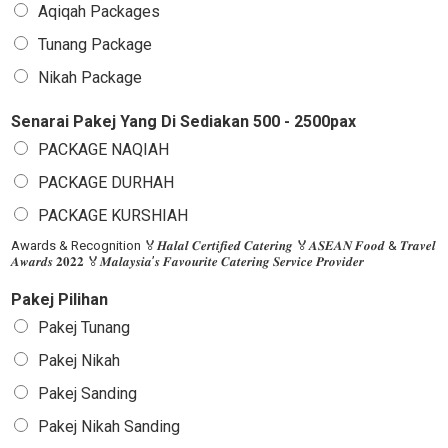
Aqiqah Packages
Tunang Package
Nikah Package
Senarai Pakej Yang Di Sediakan 500 - 2500pax
PACKAGE NAQIAH
PACKAGE DURHAH
PACKAGE KURSHIAH
Awards & Recognition 🏅𝑯𝒂𝒍𝒂𝒍 𝑪𝒆𝒓𝒕𝒊𝒇𝒊𝒆𝒅 𝑪𝒂𝒕𝒆𝒓𝒊𝒏𝒈 🏅𝑨𝑺𝑬𝑨𝑵 𝑭𝒐𝒐𝒅 & 𝑻𝒓𝒂𝒗𝒆𝒍
𝑨𝒘𝒂𝒓𝒅𝒔 𝟐𝟎𝟐𝟐 🏅𝑴𝒂𝒍𝒂𝒚𝒔𝒊𝒂’𝒔 𝑭𝒂𝒗𝒐𝒖𝒓𝒊𝒕𝒆 𝑪𝒂𝒕𝒆𝒓𝒊𝒏𝒈 𝑺𝒆𝒓𝒗𝒊𝒄𝒆 𝑷𝒓𝒐𝒗𝒊𝒅𝒆𝒓
Pakej Pilihan
Pakej Tunang
Pakej Nikah
Pakej Sanding
Pakej Nikah Sanding