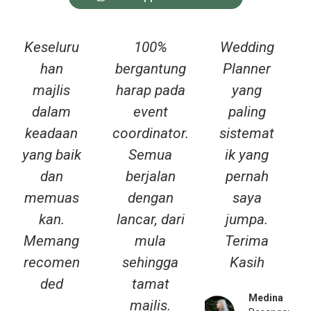
P
N
Keseluru
100%
Wedding
r
e
han
bergantung
Planner
e
x
majlis
harap pada
yang
v
t
i
dalam
event
paling
o
keadaan
coordinator.
sistemat
u
yang baik
Semua
ik yang
s
dan
berjalan
pernah
memuas
dengan
saya
kan.
lancar, dari
jumpa.
Memang
mula
Terima
recomen
sehingga
Kasih
ded
tamat
Medina
majlis.