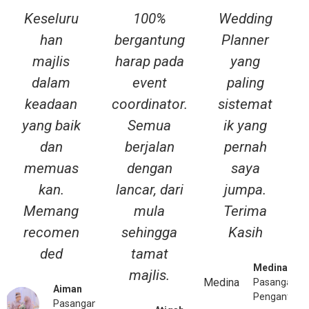
P
N
Keseluru
100%
Wedding
r
e
han
bergantung
Planner
e
x
majlis
harap pada
yang
v
t
i
dalam
event
paling
o
keadaan
coordinator.
sistemat
u
yang baik
Semua
ik yang
s
dan
berjalan
pernah
memuas
dengan
saya
kan.
lancar, dari
jumpa.
Memang
mula
Terima
recomen
sehingga
Kasih
ded
tamat
Medina
majlis.
Pasangan
Aiman
Pengantin
Pasangan