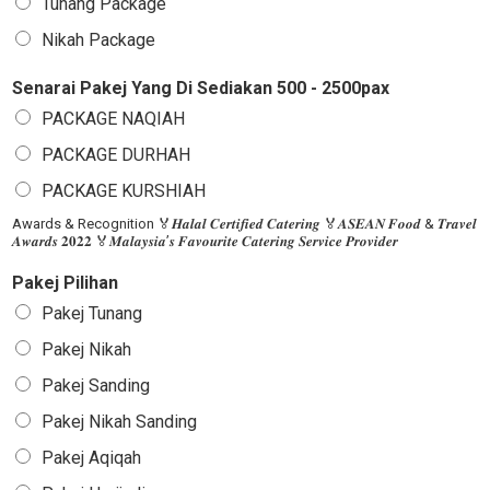
Tunang Package
Nikah Package
Senarai Pakej Yang Di Sediakan 500 - 2500pax
PACKAGE NAQIAH
PACKAGE DURHAH
PACKAGE KURSHIAH
Awards & Recognition 🏅𝑯𝒂𝒍𝒂𝒍 𝑪𝒆𝒓𝒕𝒊𝒇𝒊𝒆𝒅 𝑪𝒂𝒕𝒆𝒓𝒊𝒏𝒈 🏅𝑨𝑺𝑬𝑨𝑵 𝑭𝒐𝒐𝒅 & 𝑻𝒓𝒂𝒗𝒆𝒍
𝑨𝒘𝒂𝒓𝒅𝒔 𝟐𝟎𝟐𝟐 🏅𝑴𝒂𝒍𝒂𝒚𝒔𝒊𝒂’𝒔 𝑭𝒂𝒗𝒐𝒖𝒓𝒊𝒕𝒆 𝑪𝒂𝒕𝒆𝒓𝒊𝒏𝒈 𝑺𝒆𝒓𝒗𝒊𝒄𝒆 𝑷𝒓𝒐𝒗𝒊𝒅𝒆𝒓
Pakej Pilihan
Pakej Tunang
Pakej Nikah
Pakej Sanding
Pakej Nikah Sanding
Pakej Aqiqah