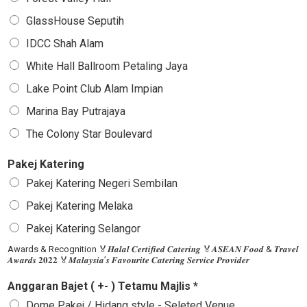
GlassHouse Seputih
IDCC Shah Alam
White Hall Ballroom Petaling Jaya
Lake Point Club Alam Impian
Marina Bay Putrajaya
The Colony Star Boulevard
Pakej Katering
Pakej Katering Negeri Sembilan
Pakej Katering Melaka
Pakej Katering Selangor
Awards & Recognition 🏅𝑯𝒂𝒍𝒂𝒍 𝑪𝒆𝒓𝒕𝒊𝒇𝒊𝒆𝒅 𝑪𝒂𝒕𝒆𝒓𝒊𝒏𝒈 🏅𝑨𝑺𝑬𝑨𝑵 𝑭𝒐𝒐𝒅 & 𝑻𝒓𝒂𝒗𝒆𝒍
𝑨𝒘𝒂𝒓𝒅𝒔 𝟐𝟎𝟐𝟐 🏅𝑴𝒂𝒍𝒂𝒚𝒔𝒊𝒂’𝒔 𝑭𝒂𝒗𝒐𝒖𝒓𝒊𝒕𝒆 𝑪𝒂𝒕𝒆𝒓𝒊𝒏𝒈 𝑺𝒆𝒓𝒗𝒊𝒄𝒆 𝑷𝒓𝒐𝒗𝒊𝒅𝒆𝒓
Anggaran Bajet ( +- ) Tetamu Majlis *
Dome Pakej / Hidang style - Seleted Venue