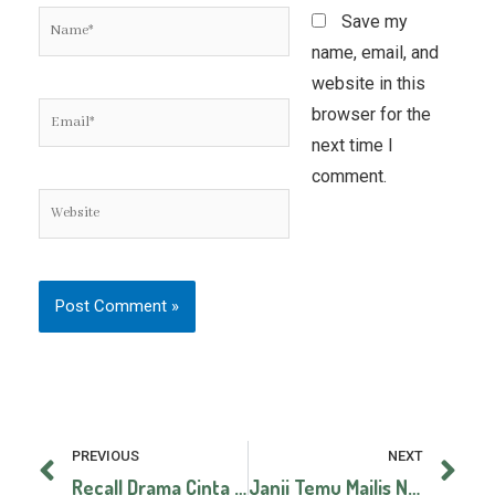
website in this
Email*
browser for the
next time I
comment.
Website
Prev
Ne
PREVIOUS
NEXT
Recall Drama Cinta Si Wedding Planner (TV3) 2015
Janji Temu Majlis Nikah Sanding Di Negeri Sembilan dan Melaka