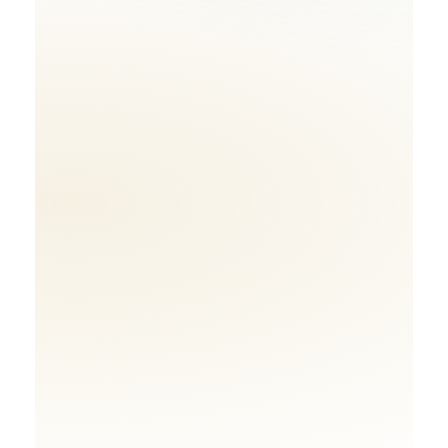
Tahun 2026–2027 menyaksikan peralihan
trend kepada majlis yang lebih bermakna:
kemewahan minimalis, kelestarian,
personalisasi yang autentik, dan koordinasi
hari majlis yang lebih menenangkan. Artikel
ini membantu anda memilih konsep serta
pakej yang sesuai mengikut gaya dan bajet.
WhatsApp Sekarang (Semak Tarikh)
Subscribe Channel YouTube
CTA akan dibuka di tab baharu (new browser) untuk
pengalaman lebih lancar.
Pilihan Pakej (2026–2027)
Pakej Nikah
1
Majlis akad nikah yang kemas, tertib