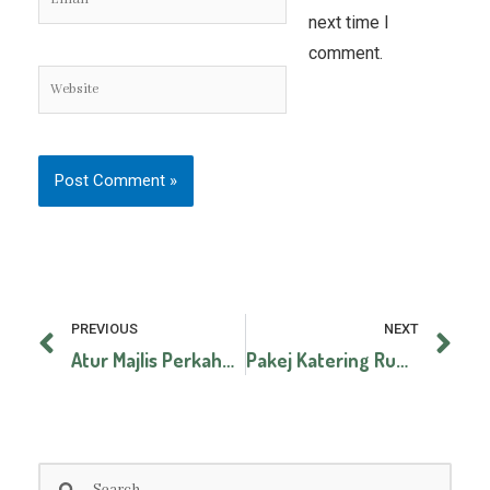
next time I
comment.
Website
Prev
Ne
PREVIOUS
NEXT
Atur Majlis Perkahwinan Anda Dengan Langkah Pertama
Pakej Katering Rumah Terbuka Aidilfitri – Selangor, KL, Putrajaya, Negeri Sembilan & Melaka
Search
Search