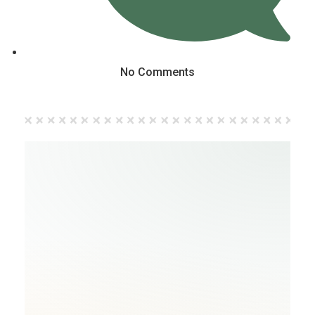
No Comments
TREND PERKAHWINAN 2026–2027 • SEO
BLOG
Apa Yang Paling Penting
Bagi Pasangan Yang
Merancang Perkahwinan
2026 & 2027