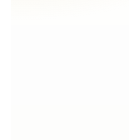
dan fokus pada momen bermakna.
Pakej Sanding
2
Gaya lebih meriah dengan susun
atur elegan, selesa untuk tetamu.
Pakej Nikah & Sanding
3
Paling popular—praktikal, selaras
dari awal hingga akhir majlis.
Pakej Premium
4
Sentuhan eksklusif, detail mewah &
pengurusan lebih menyeluruh.
Dapatkan Sebut Harga