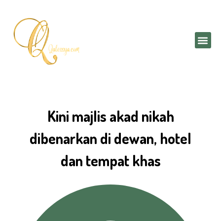
Skip
to
content
Me
Kini majlis akad nikah
dibenarkan di dewan, hotel
dan tempat khas