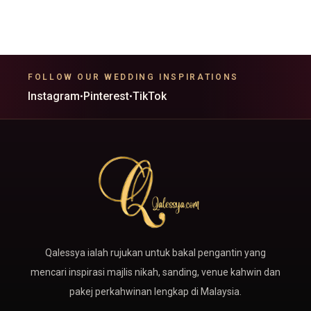
o
g
b
r
o
r
e
a
k
a
m
-
m
f
FOLLOW OUR WEDDING INSPIRATIONS
Instagram
Pinterest
TikTok
•
•
Qalessya ialah rujukan untuk bakal pengantin yang
mencari inspirasi majlis nikah, sanding, venue kahwin dan
pakej perkahwinan lengkap di Malaysia.