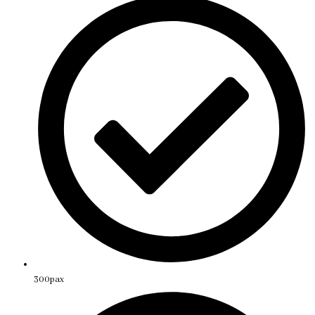
300pax