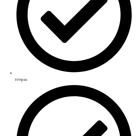
100pax