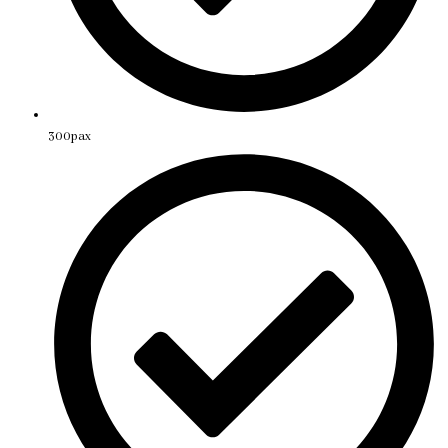
300pax