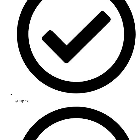
300pax