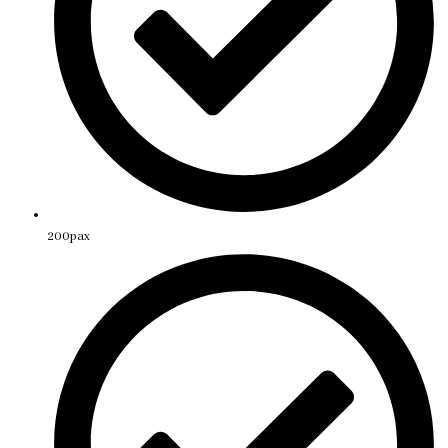
200pax