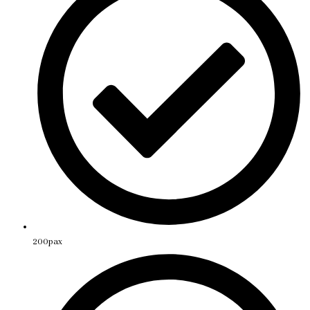
200pax