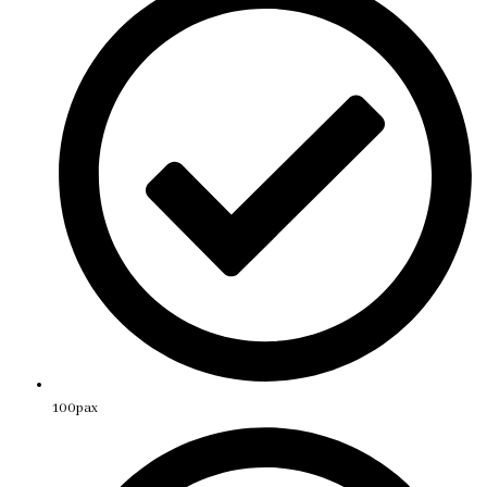
100pax