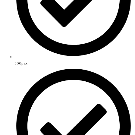
300pax