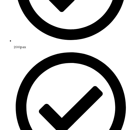
200pax