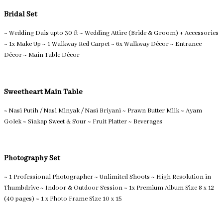
Bridal Set
~ Wedding Dais upto 30 ft ~ Wedding Attire (Bride & Groom) + Accessories
~ 1x Make Up ~ 1 Walkway Red Carpet ~ 6x Walkway Décor ~ Entrance
Décor ~ Main Table Décor
Sweetheart Main Table
~ Nasi Putih / Nasi Minyak / Nasi Briyani ~ Prawn Butter Milk ~ Ayam
Golek ~ Siakap Sweet & Sour ~ Fruit Platter ~ Beverages
Photography Set
~ 1 Professional Photographer ~ Unlimited Shoots ~ High Resolution in
Thumbdrive ~ Indoor & Outdoor Session ~ 1x Premium Album Size 8 x 12
(40 pages) ~ 1 x Photo Frame Size 10 x 15