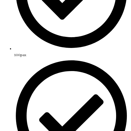
100pax