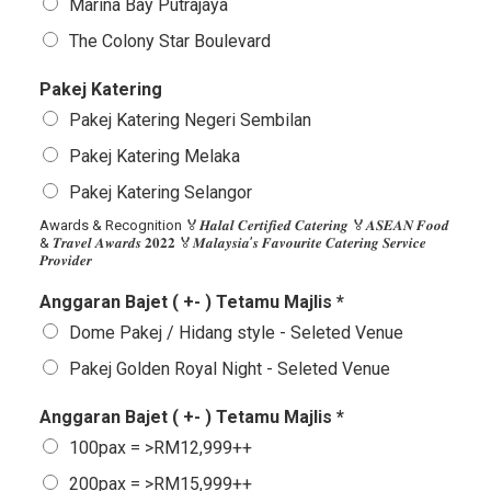
Marina Bay Putrajaya
The Colony Star Boulevard
Pakej Katering
Pakej Katering Negeri Sembilan
Pakej Katering Melaka
Pakej Katering Selangor
Awards & Recognition 🏅𝑯𝒂𝒍𝒂𝒍 𝑪𝒆𝒓𝒕𝒊𝒇𝒊𝒆𝒅 𝑪𝒂𝒕𝒆𝒓𝒊𝒏𝒈 🏅𝑨𝑺𝑬𝑨𝑵 𝑭𝒐𝒐𝒅
& 𝑻𝒓𝒂𝒗𝒆𝒍 𝑨𝒘𝒂𝒓𝒅𝒔 𝟐𝟎𝟐𝟐 🏅𝑴𝒂𝒍𝒂𝒚𝒔𝒊𝒂’𝒔 𝑭𝒂𝒗𝒐𝒖𝒓𝒊𝒕𝒆 𝑪𝒂𝒕𝒆𝒓𝒊𝒏𝒈 𝑺𝒆𝒓𝒗𝒊𝒄𝒆
𝑷𝒓𝒐𝒗𝒊𝒅𝒆𝒓
Anggaran Bajet ( +- ) Tetamu Majlis *
Dome Pakej / Hidang style - Seleted Venue
Pakej Golden Royal Night - Seleted Venue
Anggaran Bajet ( +- ) Tetamu Majlis *
100pax = >RM12,999++
200pax = >RM15,999++