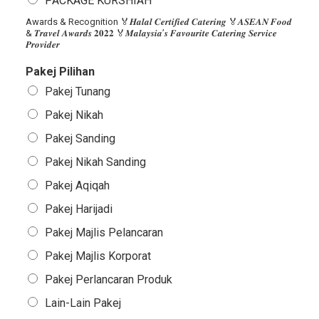
PACKAGE KURSHIAH
Awards & Recognition 🏅𝑯𝒂𝒍𝒂𝒍 𝑪𝒆𝒓𝒕𝒊𝒇𝒊𝒆𝒅 𝑪𝒂𝒕𝒆𝒓𝒊𝒏𝒈 🏅𝑨𝑺𝑬𝑨𝑵 𝑭𝒐𝒐𝒅
& 𝑻𝒓𝒂𝒗𝒆𝒍 𝑨𝒘𝒂𝒓𝒅𝒔 𝟐𝟎𝟐𝟐 🏅𝑴𝒂𝒍𝒂𝒚𝒔𝒊𝒂’𝒔 𝑭𝒂𝒗𝒐𝒖𝒓𝒊𝒕𝒆 𝑪𝒂𝒕𝒆𝒓𝒊𝒏𝒈 𝑺𝒆𝒓𝒗𝒊𝒄𝒆
𝑷𝒓𝒐𝒗𝒊𝒅𝒆𝒓
Pakej Pilihan
Pakej Tunang
Pakej Nikah
Pakej Sanding
Pakej Nikah Sanding
Pakej Aqiqah
Pakej Harijadi
Pakej Majlis Pelancaran
Pakej Majlis Korporat
Pakej Perlancaran Produk
Lain-Lain Pakej