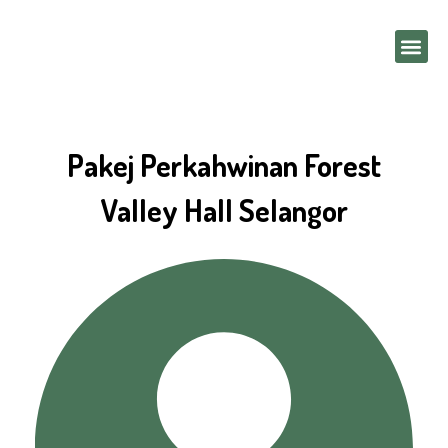
Skip
Me
to
content
Pakej Perkahwinan Forest
Valley Hall Selangor