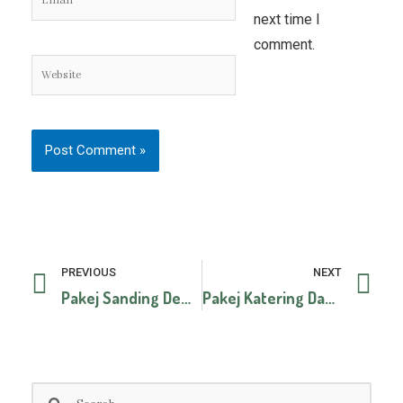
next time I
comment.
Website
Prev
Ne
PREVIOUS
NEXT
Pakej Sanding Dewan Pekerti 1000 Pax Rm38500
Pakej Katering Dan Kanopi Perkahwinan Di Rumah
Search
Search