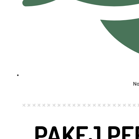
No
PAKEJ P