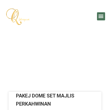
Skip
to
Me
content
pakejnikahjohor
PAKEJ DOME SET MAJLIS
PERKAHWINAN