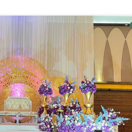
Page
Page
Page
Page
Page