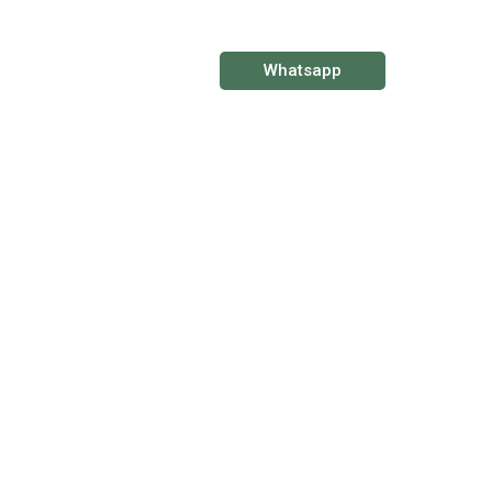
Whatsapp
Q
About Us
Contact Us