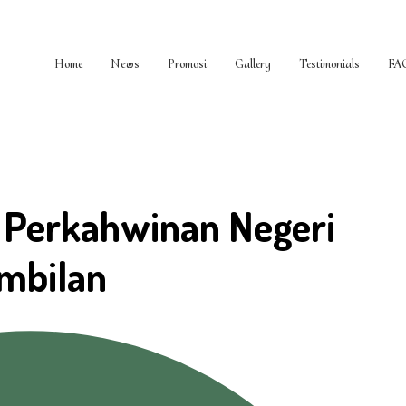
Home
News
Promosi
Gallery
Testimonials
FA
 Perkahwinan Negeri
mbilan